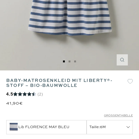
Zoom
Zur
Zur
Zur
Slide
Slide
Slide
1
2
3
BABY-MATROSENKLEID MIT LIBERTY®-
gehen
gehen
gehen
STOFF – BIO-BAUMWOLLE
4.5
(2)
41,90€
GRÖSSENTABELLE
Lib FLORENCE MAY BLEU
Taille:
6M