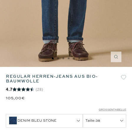
Zoom
Zur
Zur
Zur
Zur
Zur
Zur
Slide
Slide
Slide
Slide
Slide
Slide
1
2
3
4
5
6
REGULAR HERREN-JEANS AUS BIO-
gehen
gehen
gehen
gehen
gehen
gehen
BAUMWOLLE
4.7
(28)
105,00€
GRÖSSENTABELLE
DENIM BLEU STONE
Taille:
38