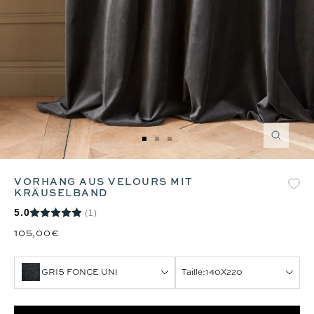
Zoom
Zur
Zur
Zur
Slide
Slide
Slide
1
2
3
VORHANG AUS VELOURS MIT
gehen
gehen
gehen
KRÄUSELBAND
5.0
(1)
105,00€
GRIS FONCE UNI
Taille:
140X220