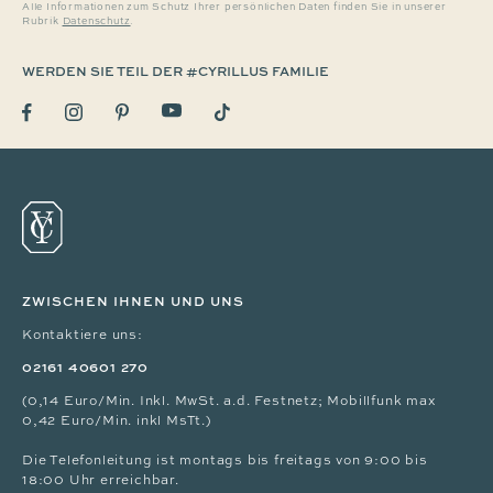
Alle Informationen zum Schutz Ihrer persönlichen Daten finden Sie in unserer
Rubrik
Datenschutz
.
WERDEN SIE TEIL DER #CYRILLUS FAMILIE
ZWISCHEN IHNEN UND UNS
Kontaktiere uns:
02161 40601 270
(0,14 Euro/Min. Inkl. MwSt. a.d. Festnetz; Mobillfunk max
0,42 Euro/Min. inkl MsTt.)
Die Telefonleitung ist montags bis freitags von 9:00 bis
18:00 Uhr erreichbar.