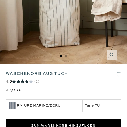
Zoom
Zur
Zur
Slide
Slide
1
2
WÄSCHEKORB AUS TUCH
gehen
gehen
4.0
(1)
32,00€
RAYURE MARINE/ECRU
Taille:
TU
ZUM WARENKORB HINZUFÜGEN