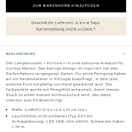
ZUM WARENKORB HINZUFÜGEN
Geschätzte Lieferzeit: 6 bis 8 Tage.
Kartenzahlung 100% sichere *
BESCHREIBUNG
Der Lampensockel « Victoire » ist eine exklusive Kreation für
Cyrillus Maison. Das kantige Design ist inspiriert von den
Parfumflakons vergangener Zeiten. Für seine Fertigung haben
wir ein Keramikatelier in Portugal beauftragt, in dem jede
einzelne Form sorgfältig von Hand gearbeitet wird. Die
Farbpalette wurde mit Feingefühl entwickelt, damit dieses
Stück zu einem kleinen Schmuckstück wird, das jedes
Interieur zum Strahlen bringt.
Maße: (LxBxH) 12,5 x 12,5 x 21 cm (ca.)
Leuchtmittel nicht enthalten (Typ E27 mit
Schraubfassung, LED 15W, 220–240V). Schwarzes Kabel,
1,70 m.