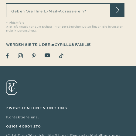
Geben Sie Ihre E-Mail-Adresse ein*
* Pflichtfeld
Alle Informationen zum Schutz Ihrer persönlichen Daten finden Sie in unserer
Rubrik
Datenschutz
.
WERDEN SIE TEIL DER #CYRILLUS FAMILIE
ZWISCHEN IHNEN UND UNS
Kontaktiere uns:
02161 40601 270
(0,14 Euro/Min. Inkl. MwSt. a.d. Festnetz; Mobillfunk max