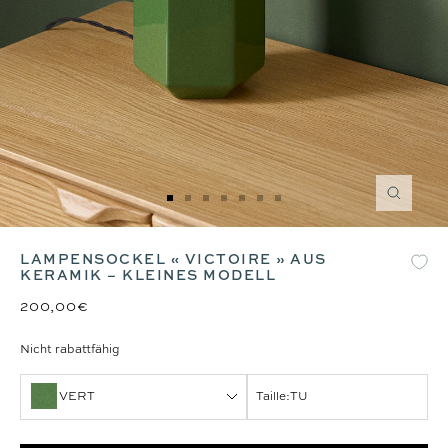
Zoom
Zur
Zur
Zur
Zur
Zur
Zur
Zur
Slide
Slide
Slide
Slide
Slide
Slide
Slide
1
2
3
4
5
6
7
LAMPENSOCKEL « VICTOIRE » AUS
gehen
gehen
gehen
gehen
gehen
gehen
gehen
KERAMIK – KLEINES MODELL
200,00€
Nicht rabattfähig
VERT
Taille:
TU