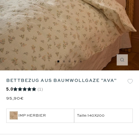
Zoom
Zur
Zur
Zur
Zur
Zur
Slide
Slide
Slide
Slide
Slide
1
2
3
4
5
BETTBEZUG AUS BAUMWOLLGAZE "AVA"
gehen
gehen
gehen
gehen
gehen
5.0
(1)
95,90€
IMP HERBIER
Taille:
140X200