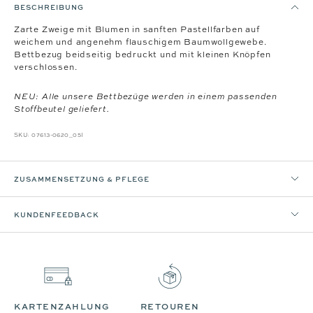
BESCHREIBUNG
Zarte Zweige mit Blumen in sanften Pastellfarben auf
weichem und angenehm flauschigem Baumwollgewebe.
Bettbezug beidseitig bedruckt und mit kleinen Knöpfen
verschlossen.
NEU: Alle unsere Bettbezüge werden in einem passenden
Stoffbeutel geliefert.
SKU:
07613-0620_05I
ZUSAMMENSETZUNG & PFLEGE
KUNDENFEEDBACK
KARTENZAHLUNG
RETOUREN